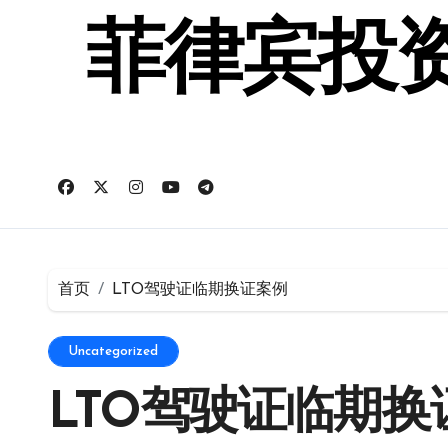
跳
转
菲律宾投资
到
内
容
首页
LTO驾驶证临期换证案例
Uncategorized
LTO驾驶证临期换