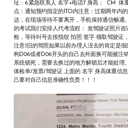
址：6.紧急联系人 名字+电话7 身高： CM 
点：通知预约指定的lTO内注意：过期两年内
达，在现场等待不要离开，手机保持通信畅通。
的考试我们安排人代考流程： 发驾驶证照片咨询
检，等待叫号去按指纹 拍照 签字 领取驾驶证
注意1旧的驾照如果以前办理人没去的肯定是假
构D06或者D06开头的自己去外面换可能被注
系统锁死，需要去换过的地方解锁后才能处理。
体检单/发票/驾驶证 上面的 名字 身高体重
己要对自己信息准确性负责！！！