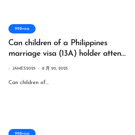
998visa
Can children of a Philippines
marriage visa (13A) holder attend
public schools?
JAMES2025
8 月 20, 2025
Can children of...
998visa