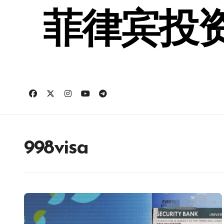
跳
转
菲律宾投资
到
内
容
998visa