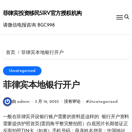
跳
转
菲律宾投资移民SIRV官方授权机构
到
内
请微信电报咨询 BGC998
容
首页
菲律宾本地银行开户
Uncategorized
菲律宾本地银行开户
由 admin
3 月 16, 2023
没有评论
#
Uncategorized
一般在菲律宾开设银行账户需要的资料是这样的 银行开户资料
需要提供护照首页(需四角平整完整拍照）白底照片长期签证正
反面拍照TIN卡（如有）手机号码：母亲姓名拼音：中国地址