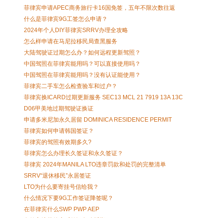
菲律宾申请APEC商务旅行卡16国免签，五年不限次数往返
什么是菲律宾9G工签怎么申请？
2024年个人DIY菲律宾SRRV办理全攻略
怎么样申请在马尼拉移民局查黑服务
大陆驾驶证过期怎么办？如何远程更新驾照？
中国驾照在菲律宾能用吗？可以直接使用吗？
中国驾照在菲律宾能用吗？没有认证能使用？
菲律宾二手车怎么检查验车和过户？
菲律宾换ICARD过期更新服务 SEC13 MCL 21 7919 13A 13C
D06甲美地过期驾驶证换证
申请多米尼加永久居留 DOMINICA RESIDENCE PERMIT
菲律宾如何申请韩国签证？
菲律宾的驾照有效期多久?
菲律宾怎么办理长久签证和永久签证？
菲律宾 2024年MANILA LTO违章罚款和处罚的完整清单
SRRV“退休移民”永居签证
LTO为什么要寄挂号信给我？
什么情况下要9G工作签证降签呢？
在菲律宾什么SWP PWP AEP