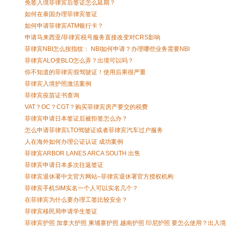
免签入境菲律宾后签证怎么延期？
如何在泰国办理菲律宾签证
如何申请菲律宾ATM银行卡？
申请马来西亚/菲律宾税号服务直接改变对CRS影响
菲律宾NBI怎么按指纹： NBI如何申请？办理哪些业务需要NBI
菲律宾ALO变BLO怎么弄？出境可以吗？
你不知道的菲律宾假驾驶证！使用后果很严重
菲律宾入境护照激活案例
菲律宾疫苗证书查询
VAT？OC？CGT？购买菲律宾房产要交的税费
菲律宾申请日本签证后被拒签怎么办？
怎么申请菲律宾LTO驾驶证或者菲律宾汽车过户服务
人在海外如何办理公证认证 成功案例
菲律宾ARBOR LANES ARCA SOUTH 出售
菲律宾申请日本多次往返签证
菲律宾退休署中文官方网站–菲律宾退休署官方授权机构
菲律宾手机SIM实名一个人可以实名几个？
在菲律宾为什么要办理工签比较安全？
菲律宾移民局申请学生签证
菲律宾护照 加拿大护照 柬埔寨护照 越南护照 印尼护照 要怎么使用？出入