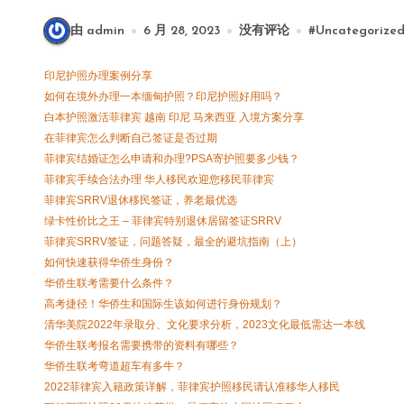
由 admin
6 月 28, 2023
没有评论
#
Uncategorize
印尼护照办理案例分享
如何在境外办理一本缅甸护照？印尼护照好用吗？
白本护照激活菲律宾 越南 印尼 马来西亚 入境方案分享
在菲律宾怎么判断自己签证是否过期
菲律宾结婚证怎么申请和办理?PSA寄护照要多少钱？
菲律宾手续合法办理 华人移民欢迎您移民菲律宾
菲律宾SRRV退休移民签证，养老最优选
绿卡性价比之王 – 菲律宾特别退休居留签证SRRV
菲律宾SRRV签证，问题答疑，最全的避坑指南（上）
如何快速获得华侨生身份？
华侨生联考需要什么条件？
高考捷径！华侨生和国际生该如何进行身份规划？
清华美院2022年录取分、文化要求分析，2023文化最低需达一本线
华侨生联考报名需要携带的资料有哪些？
华侨生联考弯道超车有多牛？
2022菲律宾入籍政策详解，菲律宾护照移民请认准移华人移民