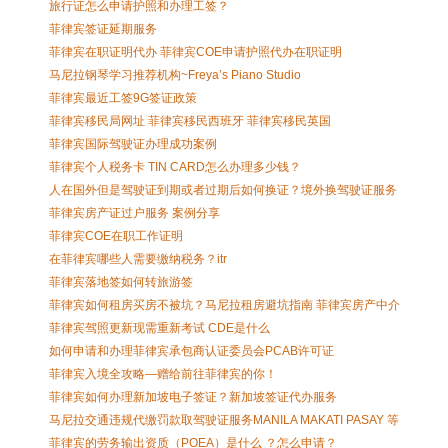
旅行证怎么申请护照和办理工签？
菲律宾签证延期服务
菲律宾在职证明代办 菲律宾COE申请护照代办在职证明
马尼拉钢琴学习推荐机构~Freya’s Piano Studio
菲律宾最近工签9G签证政策
菲律宾移民局网址 菲律宾移民西班牙 菲律宾移民英国
菲律宾国际驾驶证办理成功案例
菲律宾个人税务卡 TIN CARD怎么办理多少钱？
人在国外但是驾驶证到期或者过期后如何换证？境外换驾驶证服务
菲律宾房产证过户服务 案例分享
菲律宾COE在职工作证明
在菲律宾哪些人需要缴纳税务？itr
菲律宾落地签如何转旅游签
菲律宾如何租房买房不被坑？马尼拉租房避坑指南 菲律宾房产中介
菲律宾驾照更新现需重新考试 CDE是什么
如何申请和办理菲律宾承包商认证委员会PCAB许可证
菲律宾入境全攻略—赠给前往菲律宾的你！
菲律宾如何办理新加坡电子签证？新加坡签证代办服务
马尼拉交通违规代缴罚款取驾驶证服务MANILA MAKATI PASAY 等
菲律宾的劳务输出资质（POEA）是什么 ？怎么申请？