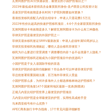
瓦努阿图护照30天快速获批，最便宜的小国护照项目之一
2023年最低成本获得高含金量英联邦身份-圣卢西亚公民投资计划
圣基茨护照有效期是多长时间？护照到期要如何更换？
香港投资移民搭配几内亚比绍绿卡，申请人只需花费2.5万元
2022年性价比超高的快速护照移民项目，4-6个月全家获英联邦身份
瓦努阿图绿卡有效期是多久？解密瓦努阿图绿卡为什么有三种颜色
菲律宾护照是最便宜的外国护照之一
菲律宾退休移民签证SRRV最新政策：申请人必须年满50周岁以上
菲律宾投资移民热潮掀起，哪些人适合移民菲律宾？
移民为什么要进行背景调查？调查哪些内容？会不会泄露个人隐私？
瓦努阿图护照移民还能成为小国护照项目中的优选吗？
小国护照是子女入读国际学校的首选
菲侓宾护照的价值和功能解析？符合条件可以申请菲侓宾护照
菲总统签署双重国籍法案，百万海外菲律宾人受益
小国护照那么多，为何许多海外人士都选择格林纳达护照移民？
瓦努阿图护照免签147个国家和地区最新一览表(附图表)
正规几内亚比绍护照世界上最便宜的护照项目
几内亚比绍护照是全球最便宜的护照，实用性高成抢手货
马来西亚税号有什么优势？
APEC商务旅行卡申办指南，17个常见问题详细解答