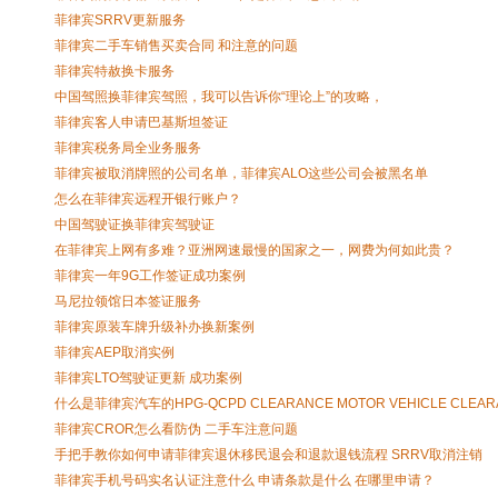
菲律宾SRRV更新服务
菲律宾二手车销售买卖合同 和注意的问题
菲律宾特赦换卡服务
中国驾照换菲律宾驾照，我可以告诉你“理论上”的攻略，
菲律宾客人申请巴基斯坦签证
菲律宾税务局全业务服务
菲律宾被取消牌照的公司名单，菲律宾ALO这些公司会被黑名单
怎么在菲律宾远程开银行账户？
中国驾驶证换菲律宾驾驶证
在菲律宾上网有多难？亚洲网速最慢的国家之一，网费为何如此贵？
菲律宾一年9G工作签证成功案例
马尼拉领馆日本签证服务
菲律宾原装车牌升级补办换新案例
菲律宾AEP取消实例
菲律宾LTO驾驶证更新 成功案例
什么是菲律宾汽车的HPG-QCPD CLEARANCE MOTOR VEHICLE CLEA
菲律宾CROR怎么看防伪 二手车注意问题
手把手教你如何申请菲律宾退休移民退会和退款退钱流程 SRRV取消注销
菲律宾手机号码实名认证注意什么 申请条款是什么 在哪里申请？