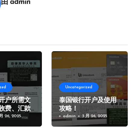
由
admin
zed
Uncategorized
开户所需文
泰国银行开户及使用
收费、汇款
攻略！
项！
 月 26, 2025
admin
3 月 26, 2025