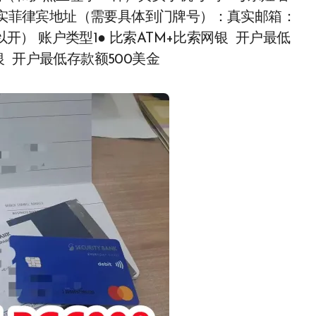
：真实菲律宾地址（需要具体到门牌号）：真实邮箱：
可以开） 账户类型1● 比索ATM+比索网银 开户最低
网银 开户最低存款额500美金