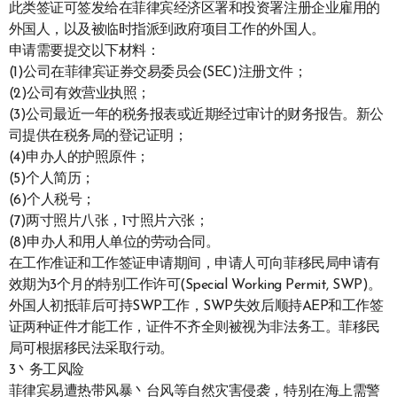
此类签证可签发给在菲律宾经济区署和投资署注册企业雇用的
外国人，以及被临时指派到政府项目工作的外国人。
申请需要提交以下材料：
(1)公司在菲律宾证券交易委员会(SEC)注册文件；
(2)公司有效营业执照；
(3)公司最近一年的税务报表或近期经过审计的财务报告。新公
司提供在税务局的登记证明；
(4)申办人的护照原件；
(5)个人简历；
(6)个人税号；
(7)两寸照片八张，1寸照片六张；
(8)申办人和用人单位的劳动合同。
在工作准证和工作签证申请期间，申请人可向菲移民局申请有
效期为3个月的特别工作许可(Special Working Permit, SWP)。
外国人初抵菲后可持SWP工作，SWP失效后顺持AEP和工作签
证两种证件才能工作，证件不齐全则被视为非法务工。菲移民
局可根据移民法采取行动。
3丶务工风险
菲律宾易遭热带风暴丶台风等自然灾害侵袭，特别在海上需警