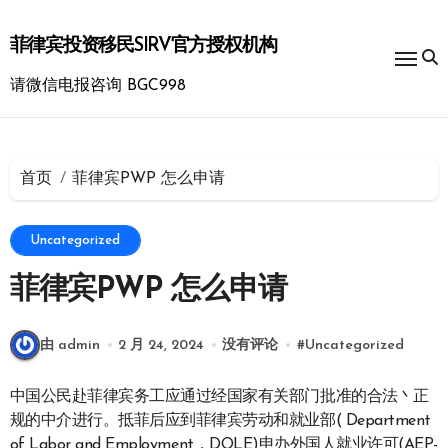
跳
转
菲律宾投资移民SIRV官方授权机构
到
内
请微信电报咨询 BGC998
容
首页
菲律宾PWP 怎么申请
Uncategorized
菲律宾PWP 怎么申请
由 admin
2 月 24, 2024
没有评论
#
Uncategorized
中国公民赴菲律宾务工应通过经国家有关部门批准的合法丶正
规的中介进行。抵菲后应到菲律宾劳动和就业部( Department
of Labor and Employment，DOLE)申办外国人就业许可(AEP-