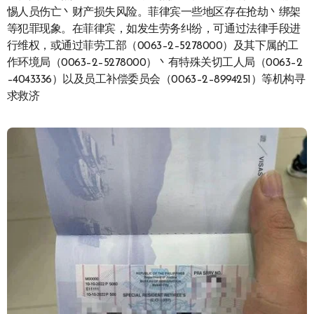
惕人员伤亡丶财产损失风险。菲律宾一些地区存在抢劫丶绑架
等犯罪现象。在菲律宾，如发生劳务纠纷，可通过法律手段进
行维权，或通过菲劳工部（0063–2–5278000）及其下属的工
作环境局（0063–2–5278000）丶有特殊关切工人局（0063–2
–4043336）以及员工补偿委员会（0063–2–8994251）等机构寻
求救济