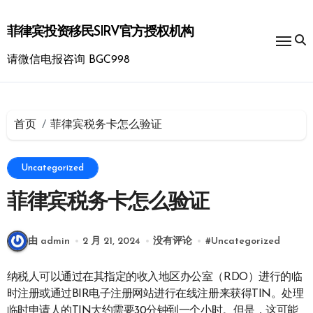
跳
转
菲律宾投资移民SIRV官方授权机构
到
内
请微信电报咨询 BGC998
容
首页
菲律宾税务卡怎么验证
Uncategorized
菲律宾税务卡怎么验证
由 admin
2 月 21, 2024
没有评论
#
Uncategorized
纳税人可以通过在其指定的收入地区办公室（RDO）进行的临
时注册或通过BIR电子注册网站进行在线注册来获得TIN。处理
临时申请人的TIN大约需要30分钟到一个小时。但是，这可能