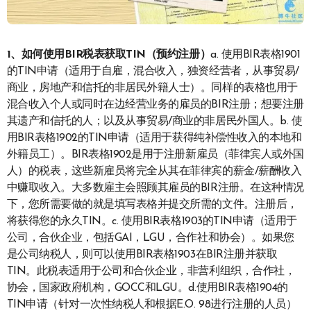
1、如何使用BIR税表获取TIN（预约注册）
a. 使用BIR表格1901
的TIN申请（适用于自雇，混合收入，独资经营者，从事贸易/
商业，房地产和信托的非居民外籍人士）。同样的表格也用于
混合收入个人或同时在边经营业务的雇员的BIR注册；想要注册
其遗产和信托的人；以及从事贸易/商业的非居民外国人。b. 使
用BIR表格1902的TIN申请（适用于获得纯补偿性收入的本地和
外籍员工）。BIR表格1902是用于注册新雇员（菲律宾人或外国
人）的税表，这些新雇员将完全从其在菲律宾的薪金/薪酬收入
中赚取收入。大多数雇主会照顾其雇员的BIR注册。在这种情况
下，您所需要做的就是填写表格并提交所需的文件。注册后，
将获得您的永久TIN。c. 使用BIR表格1903的TIN申请（适用于
公司，合伙企业，包括GAI，LGU，合作社和协会）。如果您
是公司纳税人，则可以使用BIR表格1903在BIR注册并获取
TIN。此税表适用于公司和合伙企业，非营利组织，合作社，
协会，国家政府机构，GOCC和LGU。d.使用BIR表格1904的
TIN申请（针对一次性纳税人和根据E.O. 98进行注册的人员）