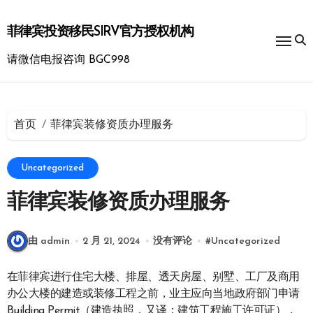
跳
转
菲律宾投资移民SIRV官方授权机构
到
内
请微信电报咨询 BGC998
容
首页
菲律宾装修资质办理服务
Uncategorized
菲律宾装修资质办理服务
由 admin
2 月 21, 2024
没有评论
#
Uncategorized
在菲律宾进行住宅大楼、排屋、透天房屋、别墅、工厂及商用
办公大楼的建造或装修工程之前，业主应向当地政府部门申请
Building Permit（建造执照，又译：建筑工程施工许可证），