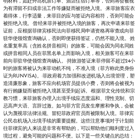
明材料，如赴外岛机票订单、酒店住宿订单等，否则将会被视
为有滞留不归或非法工作等嫌疑而被拒绝入境。·来菲旅客应衣
着得体，行李适量，来菲目的应与签证内容相符，否则可能会
被拒绝入境。·曾经来菲并被拒绝入境的旅客，再次申请来菲签
证前，应根据菲律宾移民法向菲移民局申请资格再审查或向菲
驻华使领馆查询确认，否则即便获得签证，仍然不能入境。·姓
名重复率高（含姓名拼音相同）的旅客，可能会因为同名同姓
或拼音相同人员在菲黑名单上而影响入境，相关旅客可在来菲
前向菲驻华使领馆查询确认。·持旅游签证来菲停留不超过24小
时的旅客将被认为来菲动机不纯，不准入境（菲方称此类身份
证为RUNVISA)。·菲政府着力加强和改进机场入出境管理，塑
造清廉形象，旅客不应向机场官员提供小费，否则将会被视为
有行贿嫌疑而被拒绝入境甚至受到起诉。·根据菲文化传统和宗
教习惯，来菲旅客办理入出境手续应态度温和、理性克制、切
忌高声大语、言辞过激。如与菲方官员发生摩擦和争执，会被
认为蔑视菲法律法规、冒犯菲政府官员而被限制入境。菲律宾
公民在机场入出境手续的重要提醒。这些注意事项对于计划前
往菲律宾的人来说是非常有帮助的，可以帮助他们顺利度过入
境过程，避免可能的问题和不便。以下是一些关键点的总结：