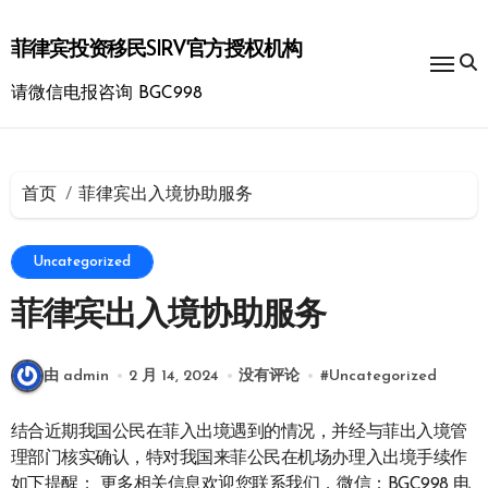
跳
转
菲律宾投资移民SIRV官方授权机构
到
内
请微信电报咨询 BGC998
容
首页
菲律宾出入境协助服务
Uncategorized
菲律宾出入境协助服务
由 admin
2 月 14, 2024
没有评论
#
Uncategorized
结合近期我国公民在菲入出境遇到的情况，并经与菲出入境管
理部门核实确认，特对我国来菲公民在机场办理入出境手续作
如下提醒： 更多相关信息欢迎您联系我们，微信：BGC998 电