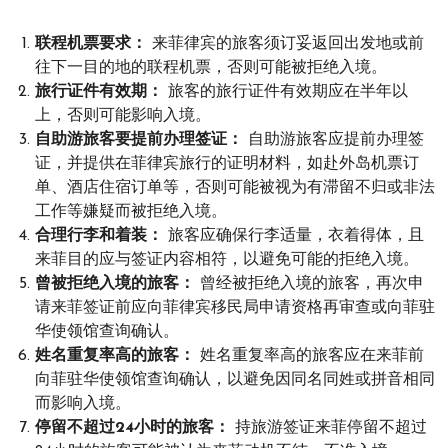
联程机票要求：
来菲律宾的旅客须订妥返回出发地或前
往下一目的地的联程机票，否则可能被拒绝入境。
旅行证件有效期：
旅客的旅行证件有效期应在半年以
上，否则可能影响入境。
自助游旅客要提前办理签证：
自助游旅客应提前办理签
证，并提供在菲律宾旅行的证明材料，如赴外岛机票订
单、酒店住宿订单等，否则可能被视为有滞留不归或非法
工作等嫌疑而被拒绝入境。
合理行李和着装：
旅客应确保行李适量，衣着得体，且
来菲目的应与签证内容相符，以避免可能的拒绝入境。
曾被拒绝入境的旅客：
曾经被拒绝入境的旅客，再次申
请来菲签证前应向菲律宾移民局申请资格再审查或向菲驻
华使领馆查询确认。
姓名重复率高的旅客：
姓名重复率高的旅客应在来菲前
向菲驻华使领馆查询确认，以避免因同名同姓或拼音相同
而影响入境。
停留不超过24小时的旅客：
持旅游签证来菲停留不超过