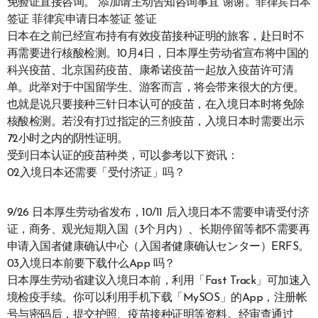
免验证直接咨询。 添加请主动告知咨询事宜 谢谢。菲律宾日本
签证 菲律宾申请日本签证 签证
日本在之前已经宣布持有有效疫苗接种证明的旅客，赴日时不
再需要进行核酸检测。10月4日，日本厚生劳动省宣布将中国的
科兴疫苗、北京国药疫苗、康希诺疫苗一起放入疫苗许可清
单。此举对于中国留学生、游客而言，将会带来很大的方便。
也就是说只要接种三针日本认可的疫苗，在入境日本时将免除
核酸检测。若没有打过指定的三剂疫苗，入境日本时需要出示
72小时之内的阴性证明。
受到日本认证的疫苗种类，可以参考以下资讯：
02入境日本还需要「受付济证」吗？
9/26 日本厚生劳动省发布，10/11 后入境日本不需要申请受付济
证，商务、观光短期入国（3个月内）、长期停留等都不需要再
申请入国者健康确认中心（入国者健康确认センター）ERFS。
03入境日本前要下载什么App 吗？
日本厚生劳动省建议入境日本前，利用「Fast Track」可加速入
境检疫手续。你可以利用手机下载「MySOS」的App，注册帐
号与密码后，提交护照、疫苗接种证明等资料。经审查通过