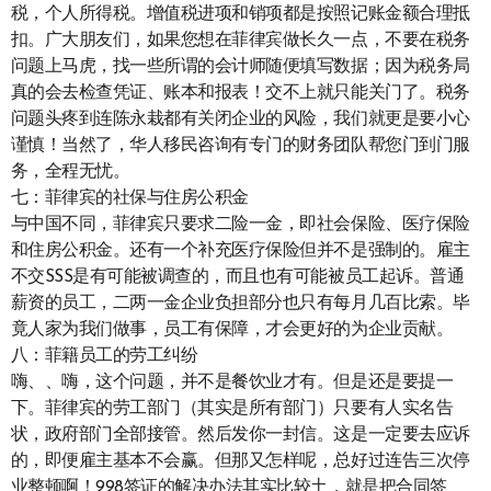
税，个人所得税。增值税进项和销项都是按照记账金额合理抵
扣。广大朋友们，如果您想在菲律宾做长久一点，不要在税务
问题上马虎，找一些所谓的会计师随便填写数据；因为税务局
真的会去检查凭证、账本和报表！交不上就只能关门了。税务
问题头疼到连陈永栽都有关闭企业的风险，我们就更是要小心
谨慎！当然了，华人移民咨询有专门的财务团队帮您门到门服
务，全程无忧。
七：菲律宾的社保与住房公积金
与中国不同，菲律宾只要求二险一金，即社会保险、医疗保险
和住房公积金。还有一个补充医疗保险但并不是强制的。雇主
不交SSS是有可能被调查的，而且也有可能被员工起诉。普通
薪资的员工，二两一金企业负担部分也只有每月几百比索。毕
竟人家为我们做事，员工有保障，才会更好的为企业贡献。
八：菲籍员工的劳工纠纷
嗨、、嗨，这个问题，并不是餐饮业才有。但是还是要提一
下。菲律宾的劳工部门（其实是所有部门）只要有人实名告
状，政府部门全部接管。然后发你一封信。这是一定要去应诉
的，即便雇主基本不会赢。但那又怎样呢，总好过连告三次停
业整顿啊！998签证的解决办法其实比较土，就是把合同签