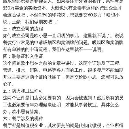
股东全部都要是菲律宾人。如果要注册外资的餐厅，条件就是
250万美金的实缴资本。大概也只有鼎泰丰这样的跨国企业才
会这么做吧，不然0.5%的印花税，您就要交60多万！啥也不
说，土豪！我们做朋友吧^_^
三：成立公司的流程
如何成立公司是欧小思一直叨叨的事儿，这里就不说了。说说
餐饮行业常见的申请吸烟区和卖酒牌的问题。吸烟区和卖酒牌
都有单独的的申请流程，我们在这里就不一一说明。
四：装修证和入住证
这个问题欧小思在之前的文章中讲过。这两个证涉及了工程、
管道、排水、消防、电路等各方面的工作。很多餐厅不能如期
开业主要是这两个证给耽搁了，但是交给欧小思，您就可以放
心了。
五：防火和卫生许可
这两个证件是门店必须要有的，因为会被查到！然后所有的员
工也必须要每年办理健康证明，才能从事餐饮业。具体怎么
办，欧小思有答案。
六：餐厅涉及的税种
餐厅都是增值税企业，其次要交的就是代扣代缴税，企业所得