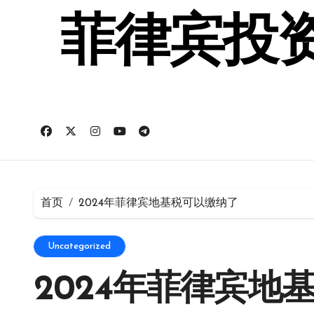
跳
转
菲律宾投资
到
内
容
首页
2024年菲律宾地基税可以缴纳了
Uncategorized
2024年菲律宾地