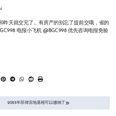
d
998 电报小飞机 @BGC998 优先咨询电报免验
2025年菲律宾地基税可以缴纳了