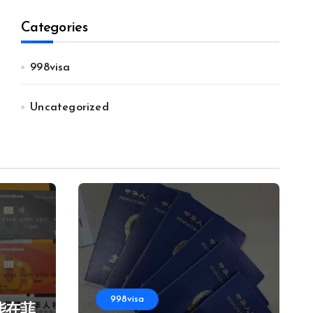
Categories
998visa
Uncategorized
998visa
能在菲