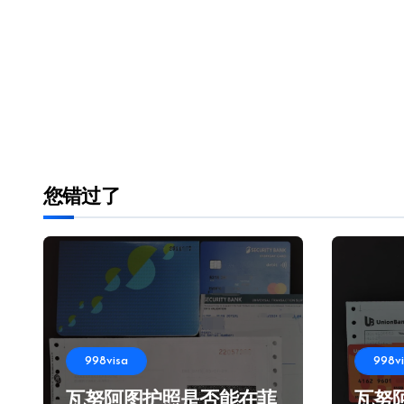
您错过了
998visa
998v
瓦努阿图护照是否能在菲
瓦努