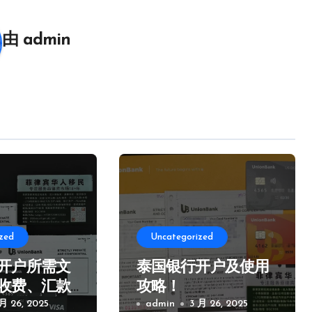
由
admin
zed
Uncategorized
开户所需文
泰国银行开户及使用
收费、汇款
攻略！
项！
 月 26, 2025
admin
3 月 26, 2025