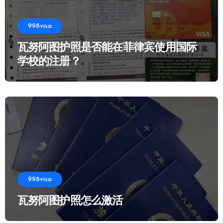
998visa
瓦努阿图护照是否能在菲律宾使用国际
学校的注册？
998visa
瓦努阿图护照怎么激活