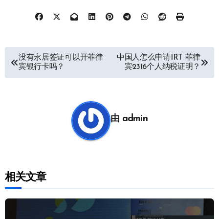
文
没有永居签证可以开菲律
中国人怎么申请IRT 菲律
宾银行卡吗？
宾2316个人纳税证明？
章
导
航
由
admin
相关文章