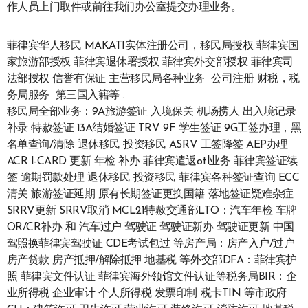
作人员上门取件或前往我们办公室提交办理业务。
菲律宾华人移民 MAKATI实体注册公司，移民局授权 菲律宾国
家旅游部授权 菲律宾退休署授权 菲律宾外交部授权 菲律宾司
法部授权 信誉有保证 主营移民局各种业务 公司注册 财税，税
务局服务 第三国入籍等 .
移民局全部业务：9A旅游签证 入境保关 机场捞人 出入境记录
补录 特赦签证 13A结婚签证 TRV 9F 学生签证 9G工签办理，黑
名单查询/清除 退休移民 投资移民 ASRV 工签降签 AEP办理
ACR I-CARD 更新 年检 补办 菲律宾遣返otl业务 菲律宾签证续
签 逾期罚款处理 退休移民 投资移民 菲律宾各种签证查询 ECC
清关 旅游签证延期 原有长期签证更换国籍 落地签证疑难杂症
SRRV更新 SRRV取消 MCL21特赦交通部LTO：汽车年检 车牌
OR/CR补办 和 汽车过户 驾驶证 驾驶证新办 驾驶证更新 中国
驾照换菲律宾驾驶证 CDE考试包过 等房产局：房产入户/过户
房产贷款 房产抵押/解除抵押 地基税 等外交部DFA：菲律宾护
照 菲律宾文件认证 菲律宾海外领馆文件认证等税务局BIR：企
业所得税 企业审计 个人所得税 发票印制 税卡TIN 等市政府