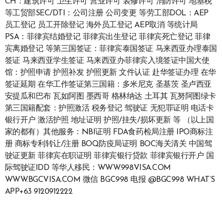
CH：建筑许可 卫生许可 营业许可 装修许可 消防许可 地基税
等工贸部SEC/DTI：公司注册 公司变更 等劳工部DOL：AEP
员工登记 员工开除登记 海外员工登记 AEP取消 等统计局
PSA：菲律宾结婚登记 菲律宾出生登记 菲律宾死亡登记 菲律
宾离婚登记 等第三国签证：菲律宾泰国签证 马来西亚办理泰国
签证 马来西亚学生签证 马来西亚办菲律宾入境签证中国大使
馆：护照申请 护照补发 护照更新 文件认证 赴华签证办理 在华
签证延期 在华工作签证第三国籍：多米尼克 圣基茨 圣卢西亚
安提瓜和巴布 瓦如阿图 墨西哥 格林纳达 土耳其 瓦努阿图绿卡
第三国籍配套：护照激活 税务登记 驾驶证 无犯罪证明 电话卡
银行开户 激活护照 地址证明 护照/挂失/损坏更新 等 （以上国
家的都有）其他服务：NBI证明 FDA食药检局注册 IPO商标注
册 商标专利转让/注册 BOQ防疫局证明 BOC海关清关 中国驾
驶证更新 菲律宾在职证明 菲律宾银行贷款 菲律宾银行开户 国
际驾驶证IDD 等华人移民：WWW.998VISA.COM
WWW.BGCVISA.COM 微信 BGC998 电报 @BGC998 WHAT’S
APP+63 9120912222