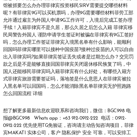
馆被抓要怎么办办理菲律宾投资移民SIRV需要提交哪些材料
呢？有菲律宾9G可以买机票吗，办理9G需要哪些材料菲劳工部
允许通过雇主为外国人申请9G工作许可，入境后完成工签办理
手续！入籍菲律宾不是久居，那么久居之后怎么入籍 菲律宾移
民局警告外国人 谨防申请学生签证时被骗在菲律宾有9G工签好
吗，怎么办理工作签证菲律宾入境黑名单有什么影响，能顺利
回国吗菲律宾哪里可以接种中国疫苗?接种过疫苗的人可以自由
出入菲律宾吗?如果菲律宾签证丢失或者是过期怎么办？交完罚
款之后是不是能够直接回国菲律宾关闭退休移民恢复了吗，中
国人还能移民菲律宾吗入籍菲律宾有什么好处，有哪些入籍方
式菲律宾旅游需要签证吗，落地签是什么意思人在菲律宾被拉
入黑名单可以回国吗，怎么才能消除黑名单菲律宾无护照跑路
怎么回国流程 详细
想了解更多最新信息欢迎联系和咨询我们，微信：BGC998 电
报@BGC998 Whats app：+63 912-0912-222 电话：0912-
0912-222 优先使用TG免验证，咨询请主动告知咨询项目，菲律
宾MAKATI 实体公司，客户 隐私保护 安全 可靠，可以安排工