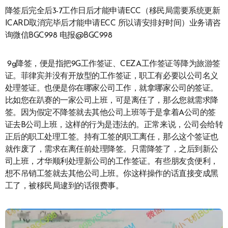
降签后完全后3-7工作日后才能申请ECC（移民局需要系统更新
ICARD取消完毕后才能申请ECC 所以请安排好时间）业务请咨
询微信BGC998 电报@BGC998
9g降签，便是指把9G工作签证、CEZA工作签证等降为旅游签
证。菲律宾并没有开放型的工作签证，职工有必要以公司名义
处理签证。也便是你在哪家公司工作，就拿哪家公司的签证。
比如您在趴赛的一家公司上班，可是离任了，那么您就需求降
签。因为假定不降签就去其他公司上班等于是拿着A公司的签
证去B公司上班，这样的行为是违法的。正常来说，公司会给转
正后的职工处理工签。持有工签的职工离任，那么这个签证也
就作废了，需求在离任前处理降签。只需降签了，之后到新公
司上班，才华顺利处理新公司的工作签证。有些朋友贪便利，
想不吊销工签就去其他公司上班。你这样操作的话直接变成黑
工了，被移民局逮到的话很费事。