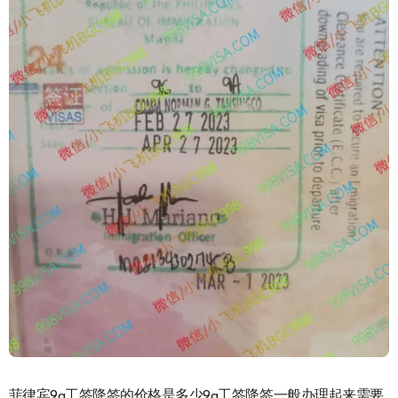
菲律宾9g工签降签的价格是多少9g工签降签一般办理起来需要