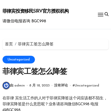
跳
转
菲律宾投资移民SIRV官方授权机构
到
内
请微信电报咨询 BGC998
容
首页
菲律宾工签怎么降签
Uncategorized
菲律宾工签怎么降签
由 admin
8 月 18, 2023
没有评论
#
Uncategorized
在菲律
宾生活工作的人对于菲律宾降签这个词应该都不陌生，
菲律宾降签是什么意思呢？业务请咨询微信BGC998 电报
@BGC998