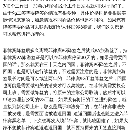
7-10个工作日，加急办理的话2个工作日左右就可以办理好了。
由于9g工签需要降签的情况有很多种，具体价格也是要根据实
际情况来定的，加急情况不同的话价格也是不同的。如果您有
降签需要的话可以联系我们华人移民998签证，我们这边都是
可以帮您进行办理的。
菲律宾降签后多久离境菲律宾9G降签之后就成9A旅游签了，持
菲律宾9A旅游签证是可以在菲律宾停留30天的，如果是需要回
国的话，那么就要在三十天之内回国，菲律宾9G降签之后，不
回国，也是可以进行续签的，不过需要注意的是，菲律宾旅游
签最长时间是可以续签两年的，菲律宾9G工签降签之后，回国
也可能是需要做相关的清关才可以离境的。在菲律宾需要换公
司上班，需要做降签的，将原来的挂靠公司取消，然后才可以
申请办理新公司的9G工签，如果没有将旧的工签进行降签，就
直接到新公司上班，那么是属于非法务工的，在菲律宾非法务
工被发现，是需要面临被遣返回国 遣返回国后也会随之进入菲
律宾黑名单 ，下次想再次入境菲律宾，就比较困难了，如果大
家不想被菲律宾遣返遣返回国，就不要持原来的工签直接到新