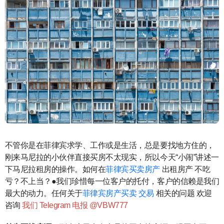
不管你是在菲律宾求学、工作或是生活，总是要找地方住的，
刚来马尼拉的小伙伴直接买房不太现实，所以今天“小闹”讲述一
下马尼拉租房的操作。如何在
菲律宾买卖房产
出租房产 不吃
亏？不上当？●我们珍惜每一位客户的托付，客户的信赖是我们
最大的动力。任何关于
菲律宾房产买卖 交易
相关的问题 欢迎
咨询
我们 Telegram 电报 @VBW777