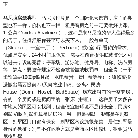
正
马尼拉房源类型
：马尼拉也算是一个国际化大都市，房子的类
型也不一样，价格也不一样，租房看房之前一定要做好功课。
1. 公寓 Condo（Apartment），这种是来马尼拉的华人住得最多
的房子，住得舒服你甚至可以买下来。一般有单间
（Studio）、一室一厅（1 Bedroom）或n室n厅 看你的需求。
优点是安全，24小时门卫保安，需要在前台提供ID或登记才可
以进去；设施完善：停车场、游泳池、健身房、电梯、洗衣房
等；缺点：要遵守规定不然会被警告或收罚单；租金贵（一平
米预算要1000p每月起，水电费贵、管理费等等）；维修或搬
进搬出需要提前2-3天向物业申请。公寓2. 民房
House（Dorm、Hostel、BedSpace）房东出租有的一整套房，
有的一个房间或是房间里的一张床（拼租），这种房子大多在
本地人的民区可以找到，租金便宜但环境不是很安全，民房3.
别墅 Villa 别墅也算是民房的一种，但是别墅一般都是在别墅
区，别墅区门口都有保安，别墅区内设施很完善，居住别墅是
身份的象征；别墅不好的地方就是离商业区比较远，租金贵马
尼拉别墅