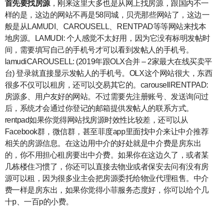
首先要找房源
，刚来这里大多也是从网上找房源，跟国内不一
样的是，这边的网站不再是58同城，贝壳那些网站了，这边一
般是从LAMUDI、CAROUSELL、RENTPAD等等网站来找本
地房源。LAMUDI: 个人感觉不太好用，因为它没有标明发帖时
间，需要填写自己的手机号才可以看到发帖人的手机号。
lamudiCAROUSELL: (2019年跟OLX合并 – 2家最大在线买卖平
台) 登录就直接显示发帖人的手机号。OLX这个网站很大，东西
很多不仅可以租房，还可以交易其它的。carousellRENTPAD:
房源多、用户友好的网站。不过需要先注册账号、发送询问过
后，系统才会通过你登记的邮箱提供发帖人的联系方式。
rentpad如果你觉得网站找房源时效性比较差，还可以从
Facebook群，微信群，甚至菲度app里面找中介来让中介推荐
相关的房源信息。在这边用中介的好处就是中介费是房东出
的，你不用担心租房要出中介费。如果你在这边久了，或者某
几栋楼住习惯了，你还可以直接去物业或者保安去问有没有房
源可以租，因为很多业主会把房源委托给物业代理租售。中介
费一样是房东出，如果你觉得小菲服务态度好，你可以给个几
十p、一百p的小费。