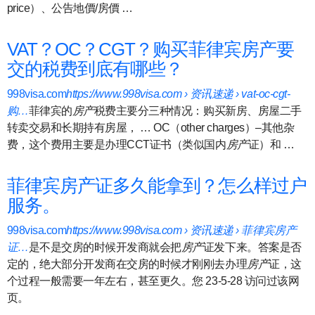
price）、公告地價/房價 …
VAT？OC？CGT？购买菲律宾房产要
交的税费到底有哪些？
998visa.com
https://www.998visa.com › 资讯速递 › vat-oc-cgt-
购…
菲律宾的
房产
税费主要分三种情况：购买新房、房屋二手
转卖交易和长期持有房屋， … OC（other charges）–其他杂
费，这个费用主要是办理CCT证书（类似国内
房产
证）和 …
菲律宾房产证多久能拿到？怎么样过户
服务。
998visa.com
https://www.998visa.com › 资讯速递 › 菲律宾房产
证…
是不是交房的时候开发商就会把
房产
证发下来。答案是否
定的，绝大部分开发商在交房的时候才刚刚去办理
房产
证，这
个过程一般需要一年左右，甚至更久。您 23-5-28 访问过该网
页。