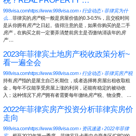
998visa.com
https://www.998visa.com › 行业动态 › 菲律宾为什
么…
菲律宾的
房产
税一般是房屋价值的0.3-0.5%，且交税时间
是从你拥有
房产
之日起。值得注意的是，如果你购买的是二手
房产
，在购买之前一定要弄清楚前房主是否缴纳清该年的
房
产
…
2023年菲律宾土地房产税收政策分析~
看一遍全会
998visa.com
https://www.998visa.com › 行业动态 › 菲律宾房产税
持有
房产
指的是屋主自己长期住，或者选择将房屋出租收取租
金，每年不仅能享受房屋上涨的利润，还能有稳定的被动收
入；这种情况下
房产
拥有者需要每年缴纳
房产
税、物业费、 …
2022年菲律宾房产投资分析菲律宾房价
走向
998visa.com
https://www.998visa.com › 资讯速递 › 2022年菲律
宾…
截至2022年第一季度，菲律宾马卡蒂中央商务区(CBD)的