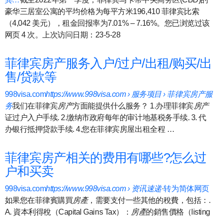
豪华三居室公寓的平均价格为每平方米196,410 菲律宾比索
（4,042 美元），租金回报率为7.01% – 7.16%。您已浏览过该
网页 4 次。上次访问日期：23-5-28
菲律宾房产服务入户/过户/出租/购买/出
售/贷款等
998visa.com
https://www.998visa.com › 服务项目 › 菲律宾房产服
务
我们在菲律宾
房产
方面能提供什么服务？ 1.办理菲律宾
房产
证过户入户手续. 2.缴纳市政府每年的审计地基税务手续. 3. 代
办银行抵押贷款手续. 4.您在菲律宾房屋出租全程 …
菲律宾房产相关的费用有哪些?怎么过
户和买卖
998visa.com
https://www.998visa.com › 资讯速递
·
转为简体网页
如果您在菲律賓購買
房產
，需要支付一些其他的稅費，包括：.
A. 資本利得稅（Capital Gains Tax）：
房產
的銷售價格（listing