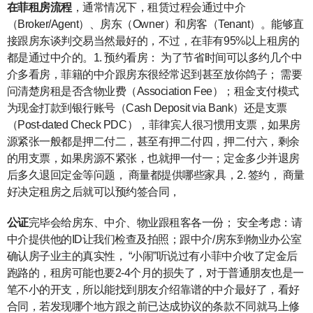
在菲租房流程
，通常情况下，租赁过程会通过中介
（Broker/Agent）、房东（Owner）和房客（Tenant）。能够直
接跟房东谈判交易当然最好的，不过，在菲有95%以上租房的
都是通过中介的。1. 预约看房： 为了节省时间可以多约几个中
介多看房，菲籍的中介跟房东很经常迟到甚至放你鸽子； 需要
问清楚房租是否含物业费（Association Fee）；租金支付模式
为现金打款到银行账号（Cash Deposit via Bank）还是支票
（Post-dated Check PDC），菲律宾人很习惯用支票，如果房
源紧张一般都是押二付二，甚至有押二付四，押二付六，剩余
的用支票，如果房源不紧张，也就押一付一；定金多少并退房
后多久退回定金等问题， 商量都提供哪些家具，2. 签约， 商量
好决定租房之后就可以预约签合同，
公证
完毕会给房东、中介、物业跟租客各一份； 安全考虑：请
中介提供他的ID让我们检查及拍照；跟中介/房东到物业办公室
确认房子业主的真实性， “小闹”听说过有小菲中介收了定金后
跑路的，租房可能也要2-4个月的损失了，对于普通朋友也是一
笔不小的开支，所以能找到朋友介绍靠谱的中介最好了，看好
合同，若发现哪个地方跟之前已达成协议的条款不同就马上修