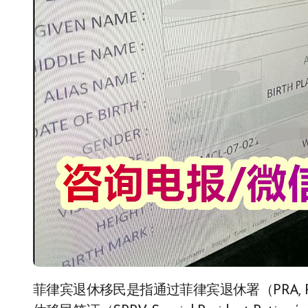
菲律宾退休移民是指通过菲律宾退休署（PRA, Philippine Retirement Authority）提供的**特别退