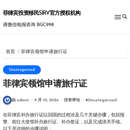
跳
转
菲律宾投资移民SIRV官方授权机构
到
内
请微信电报咨询 BGC998
容
首页
菲律宾领馆申请旅行证
Uncategorized
菲律宾领馆申请旅行证
由 admin
9 月 10, 2024
没有评论
#
Uncategorized
在菲律宾补办旅行证以回国的过程涉及几个关键步骤，包括报
警、前往大使馆补办旅行证、补办签证，以及完成清关手续。
以下是详细的步骤说明：