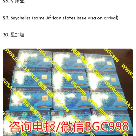
28. 萨摩亚
29. Seychelles (some African states issue visa on arrival)
30. 星加坡