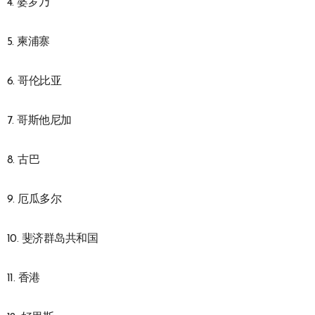
4. 婆罗乃
5. 柬浦寨
6. 哥伦比亚
7. 哥斯他尼加
8. 古巴
9. 厄瓜多尔
10. 斐济群岛共和国
11. 香港