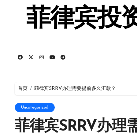
跳
转
菲律宾投资
到
内
容
首页
菲律宾SRRV办理需要提前多久汇款？
Uncategorized
菲律宾SRRV办理