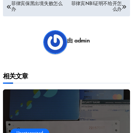
文
菲律宾保黑出境失败怎么
菲律宾NBI证明不给开怎
办
么办
章
导
航
由
admin
相关文章