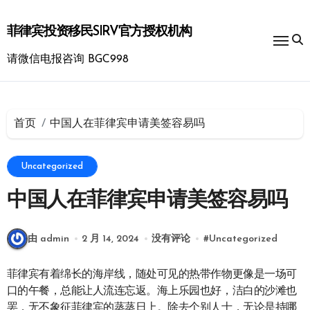
跳
转
菲律宾投资移民SIRV官方授权机构
到
内
请微信电报咨询 BGC998
容
首页
中国人在菲律宾申请美签容易吗
Uncategorized
中国人在菲律宾申请美签容易吗
由 admin
2 月 14, 2024
没有评论
#
Uncategorized
菲律宾有着绵长的海岸线，随处可见的热带作物更像是一场可
口的午餐，总能让人流连忘返。海上乐园也好，洁白的沙滩也
罢，无不象征菲律宾的蒸蒸日上。除去个别人士，无论是持哪