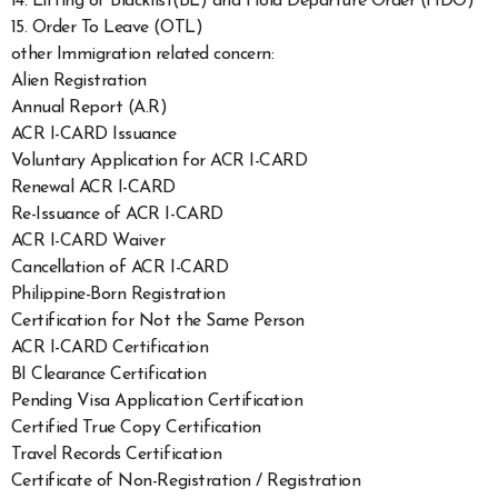
14. Lifting of Blacklist(BL) and Hold Departure Order (HDO)
15. Order To Leave (OTL)
other Immigration related concern:
Alien Registration
Annual Report (A.R)
ACR I-CARD Issuance
Voluntary Application for ACR I-CARD
Renewal ACR I-CARD
Re-Issuance of ACR I-CARD
ACR I-CARD Waiver
Cancellation of ACR I-CARD
Philippine-Born Registration
Certification for Not the Same Person
ACR I-CARD Certification
BI Clearance Certification
Pending Visa Application Certification
Certified True Copy Certification
Travel Records Certification
Certificate of Non-Registration / Registration