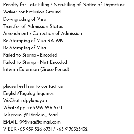
Penalty for Late Filing / Non-Filing of Notice of Departure
Waiver for Exclusion Ground
Downgrading of Visa
Transfer of Admission Status
Amendment / Correction of Admission
Re-Stamping of Visa RA 7919
Re-Stamping of Visa
Failed to Stamp — Encoded
Failed to Stamp — Not Encoded
Interim Extension (Grace Period)
please feel free to contact us:
English/Tagalog Inquiries ：
WeChat : dpylanayon
WhatsApp :+63 939 526 6731
Telegram :@Diadem_Pearl
EMAIL: 998visa@gmail.com
VIBER:+63 939 526 6731 / +63 9176523432