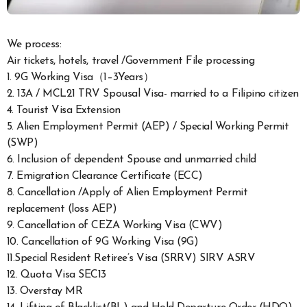
We process:
Air tickets, hotels, travel /Government File processing
1. 9G Working Visa（1–3Years）
2. 13A / MCL21 TRV Spousal Visa- married to a Filipino citizen
4. Tourist Visa Extension
5. Alien Employment Permit (AEP) / Special Working Permit
(SWP)
6. Inclusion of dependent Spouse and unmarried child
7. Emigration Clearance Certificate (ECC)
8. Cancellation /Apply of Alien Employment Permit
replacement (loss AEP)
9. Cancellation of CEZA Working Visa (CWV)
10. Cancellation of 9G Working Visa (9G)
11.Special Resident Retiree’s Visa (SRRV) SIRV ASRV
12. Quota Visa SEC13
13. Overstay MR