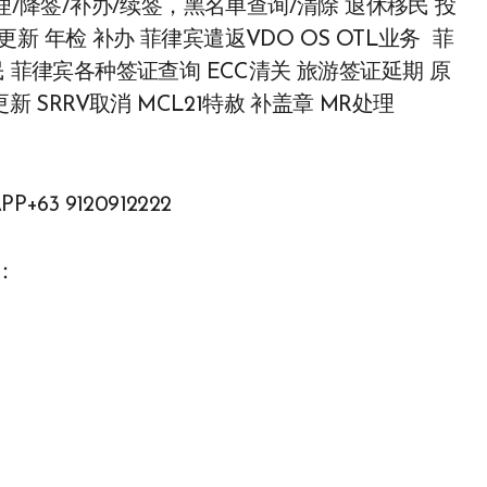
签办理/降签/补办/续签，黑名单查询/清除 退休移民 投
RD 更新 年检 补办 菲律宾遣返VDO OS OTL业务 菲
 菲律宾各种签证查询 ECC清关 旅游签证延期 原
 SRRV取消 MCL21特赦 补盖章 MR处理
P+63 9120912222
：