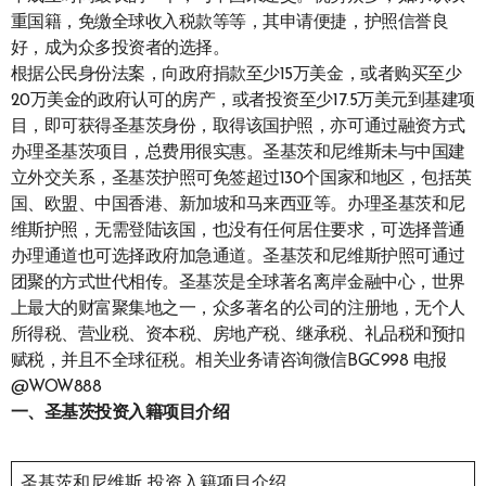
重国籍，免缴全球收入税款等等，其申请便捷，护照信誉良
好，成为众多投资者的选择。
根据公民身份法案，向政府捐款至少15万美金，或者购买至少
20万美金的政府认可的房产，或者投资至少17.5万美元到基建项
目，即可获得圣基茨身份，取得该国护照，亦可通过融资方式
办理圣基茨项目，总费用很实惠。圣基茨和尼维斯未与中国建
立外交关系，圣基茨护照可免签超过130个国家和地区，包括英
国、欧盟、中国香港、新加坡和马来西亚等。办理圣基茨和尼
维斯护照，无需登陆该国，也没有任何居住要求，可选择普通
办理通道也可选择政府加急通道。圣基茨和尼维斯护照可通过
团聚的方式世代相传。圣基茨是全球著名离岸金融中心，世界
上最大的财富聚集地之一，众多著名的公司的注册地，无个人
所得税、营业税、资本税、房地产税、继承税、礼品税和预扣
赋税，并且不全球征税。相关业务请咨询微信BGC998 电报
@WOW888
一、
圣基茨投资入籍项目介绍
圣基茨和尼维斯 投资入籍项目介绍