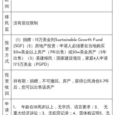
时
间
移
民
没有居住限制
监
（1）捐赠：15万美金到Sustainable Growth Fund
投
(SGF)（2）房地产投资：申请人必须要在当地购买
资
20w美金以上房产（7年出售）或50w美金房产（5年
方
出售）（3）基建移民：国家建设项目，家庭4人申请
式
17.5万美金（PGPD）
投
资
持有期：捐赠，不可撤回。房产，获得公民身份5-7年
收
后，您可以出售该房产
回
申
1、 年龄在18周岁以上，无学历、语言要求；2、 无
请
重大经济诉讼；3、无犯罪记录；4、需体检证明5、无