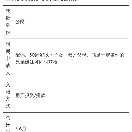
获
批
公民
身
份
附
属
配偶、30周岁以下子女、双方父母、满足一定条件的
申
兄弟姐妹可同时获得
请
人
入
籍
房产投资/捐款
方
式
总
计
3-6月