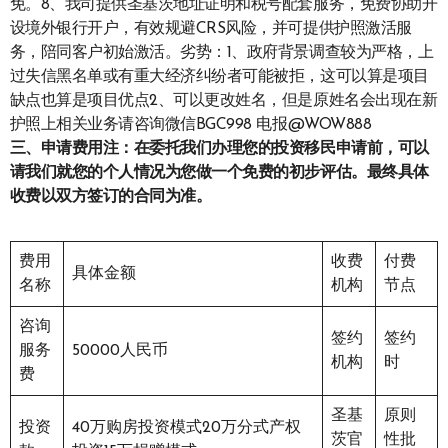
免。8、我司提供圣基茨地址证明和税号配套服务，免费协助开
设境外银行开户，有效规避CRS风险，并可提供护照激活服
务，陪同客户初始激活。劣势：1、政府背景调查较为严格，上
过失信黑名单或有重大经济纠纷者可能被拒，这可以算是项目
缺点也算是项目优点2、可以更改姓名，但是原姓名会出现在新
护照上相关业务请咨询微信BGC998 电报@WOW888
三、申请费用
注：在委托我们办理您的投资移民申请前，可以
请我们就您的个人情况为您做一个免费的初步评估。最终具体
收费以双方签订的合同为准。
费用
收费
付费
具体金额
名称
机构
节点
咨询
签约
签约
服务
50000人民币
机构
时
费
圣基
原则
投资
40万购房投资模式20万分式产权
茨官
性批