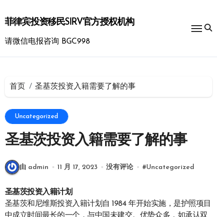
跳
转
菲律宾投资移民SIRV官方授权机构
到
内
请微信电报咨询 BGC998
容
首页
圣基茨投资入籍需要了解的事
Uncategorized
圣基茨投资入籍需要了解的事
由 admin
11 月 17, 2023
没有评论
#
Uncategorized
圣基茨投资入籍计划
圣基茨和尼维斯投资入籍计划自 1984 年开始实施，是护照项目
中成立时间最长的一个，与中国未建交。优势众多，如承认双