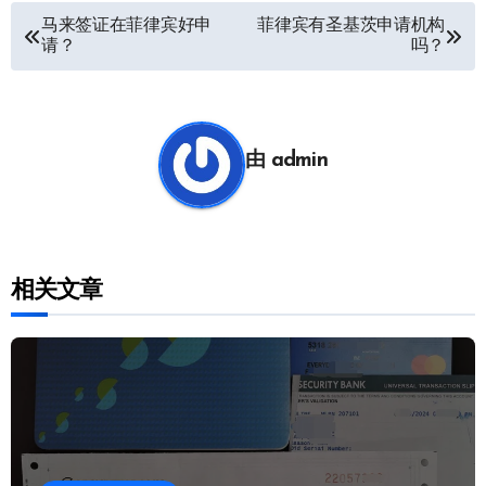
文
马来签证在菲律宾好申
菲律宾有圣基茨申请机构
请？
吗？
章
导
航
由
admin
相关文章