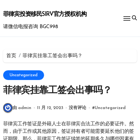
跳
转
菲律宾投资移民SIRV官方授权机构
到
内
请微信电报咨询 BGC998
容
首页
菲律宾挂靠工签会出事吗？
Uncategorized
菲律宾挂靠工签会出事吗？
由 admin
11 月 12, 2023
没有评论
#
Uncategorized
菲律宾工作签证是外籍人士在菲律宾合法工作的必要证件。然
而，由于工作或其他原因，签证持有者可能需要延长他们的签
证期限。那么，菲律宾工作签证续签的延期多久与哪些因素有