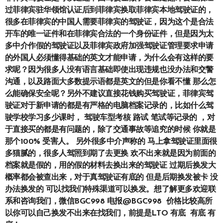
过菲律宾驻华领馆认证后到菲律宾换取菲律宾本地驾驶证的，
很多在菲律宾的中国人需要菲律宾的驾驶证，因为这个是合法
开车的唯一证件和在菲律宾合法的一个身份证件，但是因为太
多中介作假的驾驶证以及菲律宾政府加强驾驶证管理要求申请
的外国人必须懂得基础的英文才能申请，为什么会有这样的要
求呢？因为很多人没有语言基础即使出现违规也没办法和交警
沟通，以及路面大多数提示语都是英文的但是你看不懂 那么怎
么能确保安全呢？另外不建议直接花钱购买驾驶证，菲律宾驾
驶证对于新申请的都是有严格的电脑档案记录的，比如什么驾
驶学校学习多少课时， 驾驶车型考核 路试 笔试等记录的 ，对
于直接买的都是有问题的，除了交通事故等追究的时候 你就是
那个100% 受害人。 另外很多中介声称的 马上拿驾驶证里面很
多猫腻的，很多人驾照到期了去更换 欢不出来就是因为前面的
档案就是假的，用的假的材料去换出来的驾驶证 过期后换发大
概率都会被查出来，对于真驾驶证有底的 但是后期换发被卡 没
办法换发的 可以找我们特殊渠道可以换发。想了解更多欢迎联
系和咨询我们，微信BGC998 电报@BGC998 价格比较高所
以你可以自己换发不出来在找我们，前提是LTO 有底 有底 有