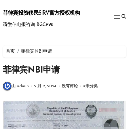
跳
转
菲律宾投资移民SIRV官方授权机构
到
内
请微信电报咨询 BGC998
容
首页
菲律宾NBI申请
菲律宾NBI申请
由 admin
2 月 2, 2024
没有评论
#
未分类