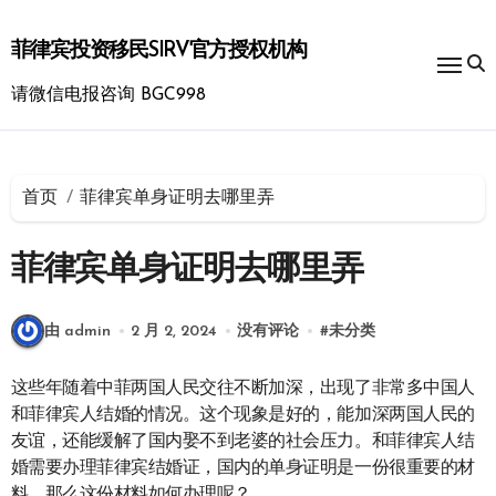
跳
转
菲律宾投资移民SIRV官方授权机构
到
内
请微信电报咨询 BGC998
容
首页
菲律宾单身证明去哪里弄
菲律宾单身证明去哪里弄
由 admin
2 月 2, 2024
没有评论
#
未分类
这些年随着中菲两国人民交往不断加深，出现了非常多中国人
和菲律宾人结婚的情况。这个现象是好的，能加深两国人民的
友谊，还能缓解了国内娶不到老婆的社会压力。和菲律宾人结
婚需要办理菲律宾结婚证，国内的单身证明是一份很重要的材
料，那么这份材料如何办理呢？