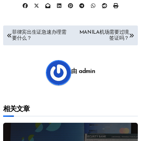
文
菲律宾出生证急速办理需
MANILA机场需要过境
要什么？
签证吗？
章
导
航
由
admin
相关文章