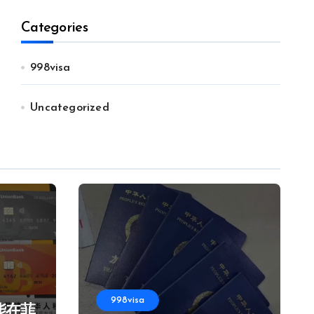
Categories
998visa
Uncategorized
998visa
能在菲