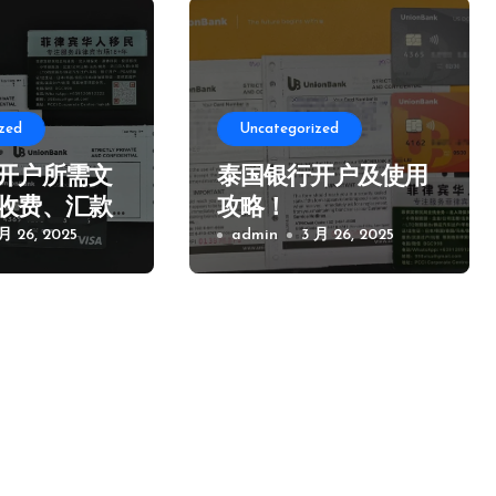
zed
Uncategorized
开户所需文
泰国银行开户及使用
收费、汇款
攻略！
项！
 月 26, 2025
admin
3 月 26, 2025