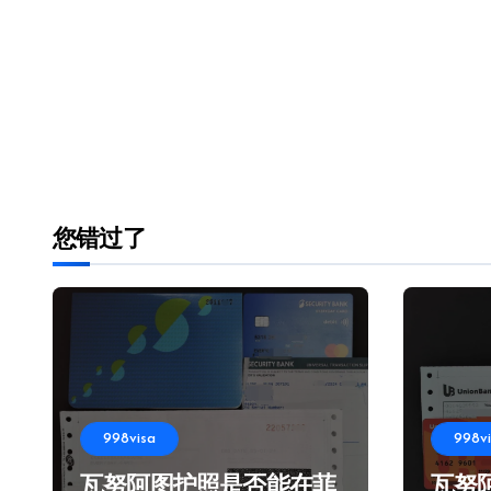
您错过了
998visa
998v
瓦努阿图护照是否能在菲
瓦努