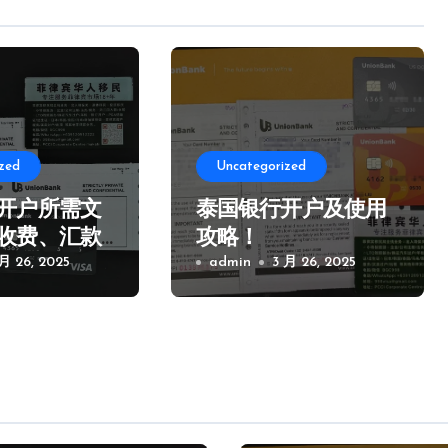
zed
Uncategorized
开户所需文
泰国银行开户及使用
收费、汇款
攻略！
项！
 月 26, 2025
admin
3 月 26, 2025