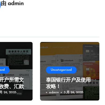
由
admin
zed
Uncategorized
开户所需文
泰国银行开户及使用
收费、汇款
攻略！
项！
 月 26, 2025
admin
3 月 26, 2025