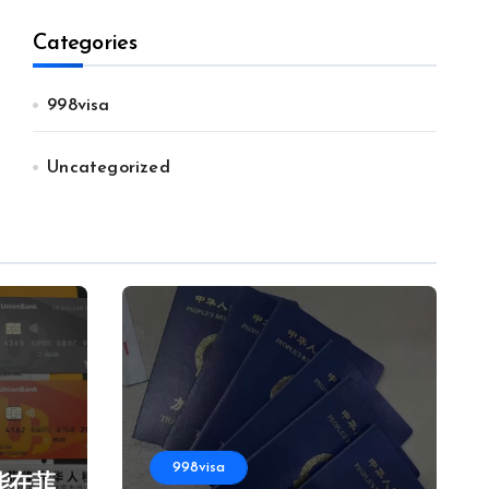
Categories
998visa
Uncategorized
998visa
能在菲