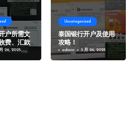
zed
Uncategorized
开户所需文
泰国银行开户及使用
收费、汇款
攻略！
项！
 月 26, 2025
admin
3 月 26, 2025