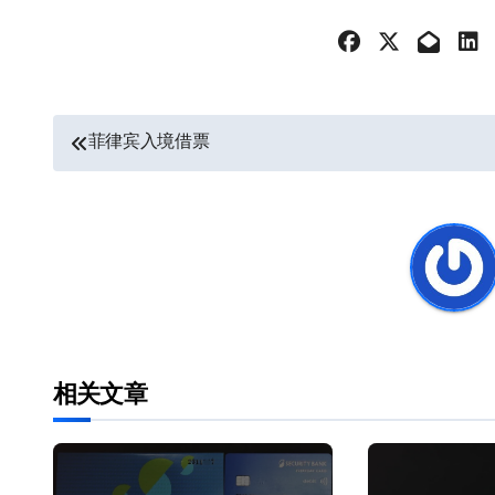
文
菲律宾入境借票
章
导
航
相关文章