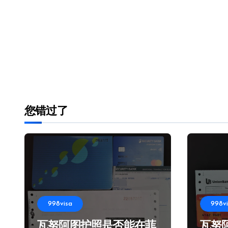
您错过了
998visa
998v
瓦努阿图护照是否能在菲
瓦努