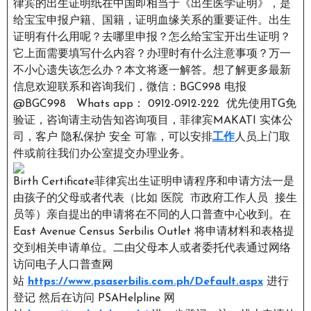
律宾的出生证明纸在中国即相当于《出生医学证明》，是
给宝宝申报户籍、国籍，证明血缘关系的重要证件。出生
证明有什么用呢？去哪里申报？怎么给宝宝开出生证明？
它上面需要填写什么内容？办理时有什么注意事项？万一
不小心遗失该怎么办？本文将逐一解答。想了解更多最新
信息欢迎联系和咨询我们，微信：BGC998 电报
@BGC998 Whats app： 0912-0912-222 优先使用TG免
验证，咨询请主动告知咨询项目，菲律宾MAKATI 实体公
司，客户 隐私保护 安全 可靠，可以安排
工作
人员上门取
件或前往我们办公室提交办理业务。
Birth Certificate菲律宾出生证明申请程序和申请方法一是
由孩子的父母或者代表（比如 医院 市政府工作人员 接生
员等）亲自提出的申请将在不同的人口普查中心收到。在
East Avenue Census Serbilis Outlet 将申请材料和表格提
交到相关申请单位。二由父母本人或者委托代表通过网络
访问电子人口普查网
站
https://www.psaserbilis.com.ph/Default.aspx
进行
登记 然后在访问 PSAHelpline 网