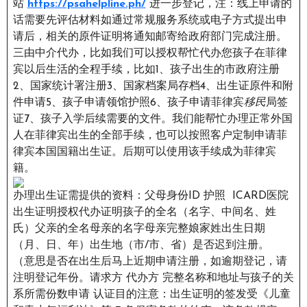
站
https://psahelpline.ph/
进一步登记，注：线上申请的
话需要先评估材料如通过常规服务系统或电子方式提出申
请后，相关的原件证明将通知邮寄给政府部门完成注册。
三由中介代办，比如我们可以授权帮忙代办您孩子在菲律
宾以后生活的全程手续，比如1、孩子出生的市政府注册
2、国家统计署注册3、国家档案局存档4、出生证原件和附
件申请5、孩子申请领馆护照6、孩子申请菲律宾
移民
局签
证7、孩子入学后续需要的文件。我们能帮忙办理正常外国
人在菲律宾出生的全部手续，也可以按照客户定制申请菲
律宾本国国籍出生证。后期可以使用该手续成为菲律宾
籍。
办理出生证需提供的资料：父母身份ID 护照 ICARD医院
出生证明授权代办证明孩子的全名（名字、中间名、姓
氏）父亲的全名母亲的名字母亲完整娘家姓出生日期
（月、日、年）出生地（市/市、省）是否迟到注册。
（意思是否在出生后马上近期申请注册，如逾期登记，请
注明登记年份。请求方 代办方 完整名称和地址与孩子的关
系所需份数申请 认证目的注意：出生证明的签发受《儿童