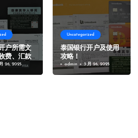
zed
Uncategorized
开户所需文
泰国银行开户及使用
收费、汇款
攻略！
项！
 月 26, 2025
admin
3 月 26, 2025