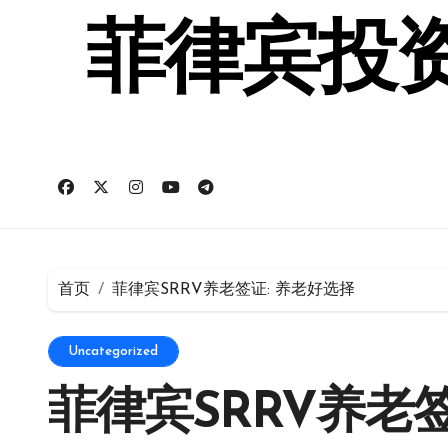
跳
转
菲律宾投资
到
内
容
首页
菲律宾SRRV养老签证: 养老好选择
Uncategorized
菲律宾SRRV养老