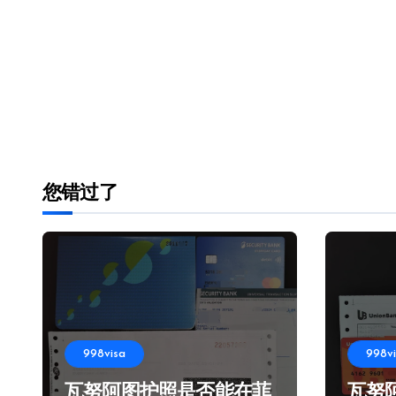
您错过了
998visa
998v
瓦努阿图护照是否能在菲
瓦努