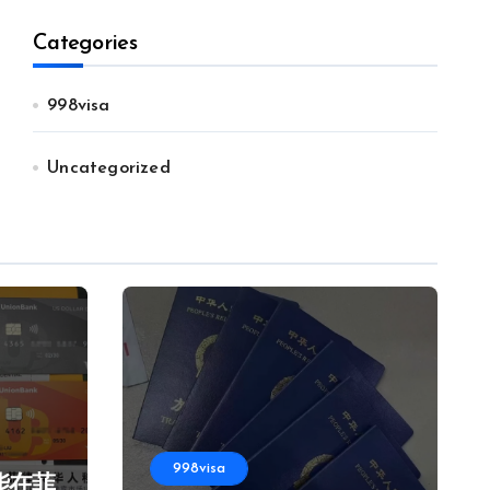
Categories
998visa
Uncategorized
998visa
能在菲