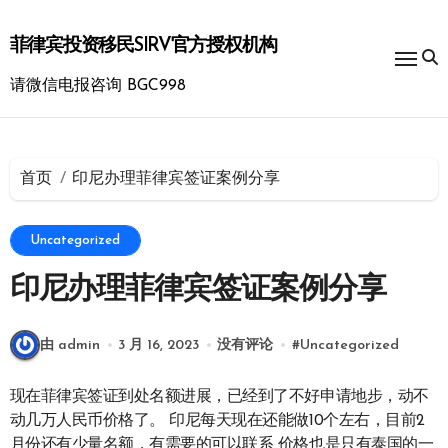
跳
转
菲律宾投资移民SIRV官方授权机构
到
内
请微信电报咨询 BGC998
容
首页
印尼办理菲律宾签证案例分享
Uncategorized
印尼办理菲律宾签证案例分享
由 admin
3 月 16, 2023
没有评论
#
Uncategorized
现在菲律宾签证到处名额进展，已经到了不好申请地步，动不
动几万人民币价格了。 印尼每天现在还能做10个左右，目前2
月份还有少量名额，有需要的可以联系 价格也是只有泰国的一