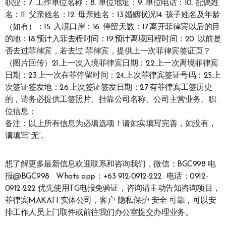
职业：7. 工作单位名称：8. 单位地址：9. 单位电话：10. 配偶姓
名：11. 父亲姓名：12. 母亲姓名：13.婚姻状况14. 孩子姓名及年龄
（如有）：15. 入境口岸：16. 停留天数：17.离开菲律宾以后的目
的地：18.预计入菲去程时间：19.预计离境回程时间：20. 以前是
否去过菲律宾，若去过 菲律宾，提供上一次菲律宾签证页？
（图片回传）21.上一次入境菲律宾日期：22.上一次离境菲律宾
日期：23.上一次在菲停留时间：24.上次菲律宾签证号码：25.上
次签证签发地：26.上次签证签发日期：27.有菲律宾工签历史
的，请务必提供工签照片、挂靠公司名称、公司主营业务、职
位信息：
备注：以上所有信息为必填选项！请如实填写完善，如没有，
请填写“无”。
想了解更多最新信息欢迎联系和咨询我们，微信：BGC998 电
报@BGC998 Whats app：+63 912-0912-222 电话：0912-
0912-222 优先使用TG电报免验证，咨询请主动告知咨询项目，
菲律宾MAKATI 实体公司，客户 隐私保护 安全 可靠，可以安
排工作人员上门取件或前往我们办公室提交办理业务。