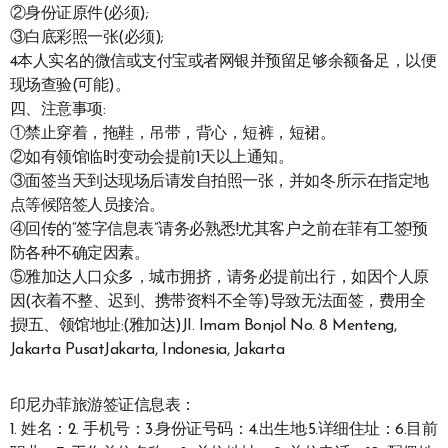
②身份证原件(必须);
③白底彩照一张(必须);
4本人实名的微信或支付宝或者网银并预留足够余额备足，以便
现场查验(可能)。
四、注意事项:
①禁止穿着，拖鞋，吊带，背心，短裤，短裙。
②如有领馆临时变动会提前1天以上通知。
③面签当天到达现场后请发自拍照一张，并如冬所示在指定地
点等候陪签人员接洽。
④回传的“签字信息表”请务必熟悉!尤其客户之前在菲有工签!预
防各种不确定因素。
⑤雅加达人口众多，城市拥挤，请务必提前出行，如因个人原
因(衣着不整、迟到、携带资料不全等)导致无法面签，费用全
损!五、领馆地址:(雅加达)JI. Imam Bonjol No. 8 Menteng,
Jakarta PusatJakarta, Indonesia, Jakarta
印尼办菲旅游签证信息表：
1. 姓名：2. 手机号：3.身份证号码：4.出生地:5.详细住址：6.目前