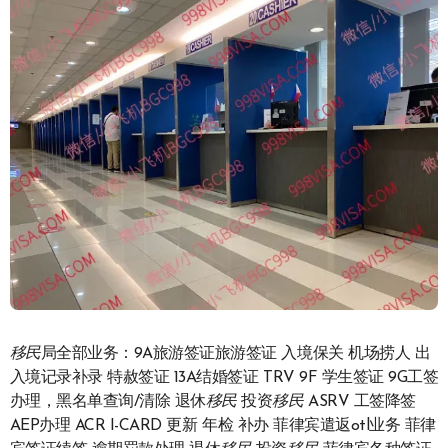
移民
局全部业务：9A旅游签证旅游签证 入境保关 机场捞人 出
入境记录补录 特赦签证 13A结婚签证 TRV 9F 学生签证 9G工签
办理，黑名单查询/清除 退休
移民
投资
移民
ASRV 工签降签
AEP办理 ACR I-CARD 更新 年检 补办 菲律宾遣返otl业务 菲律