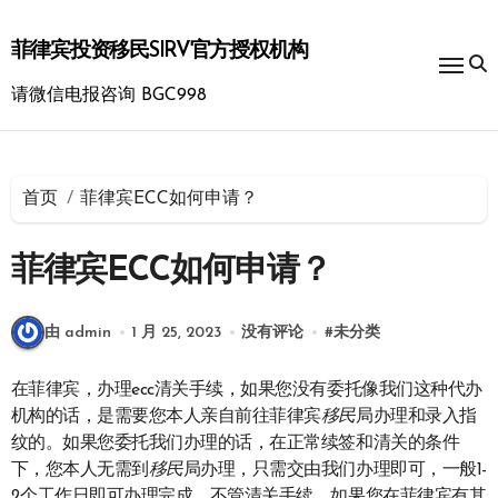
跳
转
菲律宾投资移民SIRV官方授权机构
到
内
请微信电报咨询 BGC998
容
首页
菲律宾ECC如何申请？
菲律宾ECC如何申请？
由 admin
1 月 25, 2023
没有评论
#
未分类
在菲律宾，办理ecc清关手续，如果您没有委托像我们这种代办
机构的话，是需要您本人亲自前往菲律宾
移民
局办理和录入指
纹的。如果您委托我们办理的话，在正常续签和清关的条件
下，您本人无需到
移民
局办理，只需交由我们办理即可，一般1-
2个工作日即可办理完成。不管清关手续，如果您在菲律宾有其