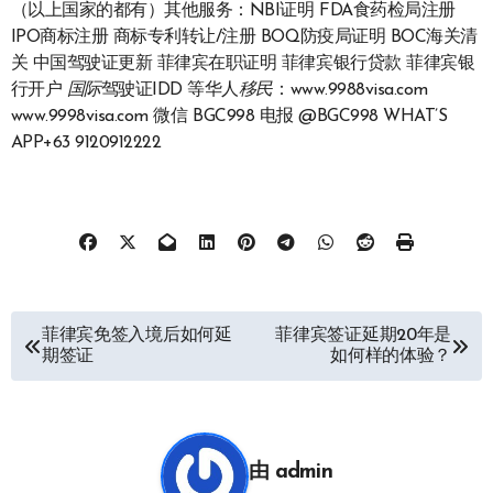
（以上国家的都有）其他服务：NBI证明 FDA食药检局注册
IPO商标注册 商标专利转让/注册 BOQ防疫局证明 BOC海关清
关 中国驾驶证更新 菲律宾在职证明 菲律宾银行贷款 菲律宾银
行开户
国际
驾驶证IDD 等华人
移民
：www.9988visa.com
www.9998visa.com 微信 BGC998 电报 @BGC998 WHAT’S
APP+63 9120912222
文
菲律宾免签入境后如何延
菲律宾签证延期20年是
期签证
如何样的体验？
章
导
航
由
admin