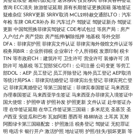
宾签证续签 逾期罚款处理 退休
移民
投资
移民
菲律宾各种签证
查询 ECC清关 旅游签证延期 原有长期签证更换国籍 落地签证
疑难杂症 SRRV更新 SRRV取消 MCL21特赦交通部LTO：汽车
年检 车牌 OR/CR补办 和 汽车过户 驾驶证 驾驶证新办 驾驶证
更新 中国驾照换菲律宾驾驶证 CDE考试包过 等房产局：房产
入户/过户 房产贷款 房产抵押/解除抵押 地基税 等外交部
DFA：菲律宾护照 菲律宾文件认证 菲律宾海外领馆文件认证等
税务局BIR：企业所得税 企业审计 个人所得税 发票印制 税卡
TIN 等市政府CH：建筑许可 卫生许可 营业许可 装修许可 消
防许可 地基税 等工贸部SEC/DTI：公司注册 公司变更 等劳工
部DOL：AEP 员工登记 员工开除登记 海外员工登记 AEP取消
等统计局PSA：菲律宾结婚登记 菲律宾出生登记 菲律宾死亡登
记 菲律宾离婚登记 等第三国签证：菲律宾泰国签证 马来西亚
办理泰国签证 马来西亚学生签证 马来西亚办菲律宾入境签证中
国大使馆：护照申请 护照补发 护照更新 文件认证 赴华签证办
理 在华签证延期 在华工作签证第三国籍：多米尼克 圣基茨 圣
卢西亚 安提瓜和巴布 瓦如阿图 墨西哥 格林纳达 土耳其 瓦努
阿图绿卡第三国籍配套：护照激活 税务登记 驾驶证 无犯罪证
明 电话卡 银行开户 激活护照 地址证明 护照/挂失/损坏更新 等