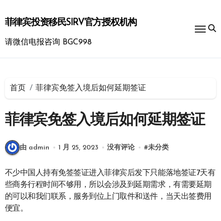
跳
转
菲律宾投资移民SIRV官方授权机构
到
内
请微信电报咨询 BGC998
容
首页
菲律宾免签入境后如何延期签证
菲律宾免签入境后如何延期签证
由 admin
1 月 25, 2023
没有评论
#
未分类
不少中国人持有免签签证进入菲律宾后发下只能落地签证7天有
些商务行程时间不够用，所以会涉及到延期需求，有需要延期
的可以和我们联系，服务到位上门取件和送件，当天出签费用
便宜。