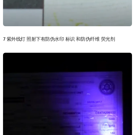
7 紫外线灯 照射下有防伪水印 标识 和防伪纤维 荧光剂