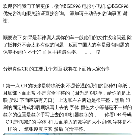
欢迎咨询我们了解更多，微信BGC998 电报小飞机 @BGC998
优先咨询电报免验证直接咨询。 添加请主动告知咨询事宜 谢
谢。
顺便说下 如果是菲律宾人卖你的车一般他们的文件没啥问题 除
了抵押外不会太多有假的问题，反而中国人的车是最有问题的
保养不到位 不干净 而且手续最头疼。。。。 哎
分辨真假CR 的主要几个方面 我将在下面给大家分享
1 第一点 CR的纸张是特殊纸张 不是普通的我们的那种打印纸，
且底部下面正常 不是完全平整的（因为是多联单，给你的是上
联 所以 下面应该有刀口） 上边和左右两边是很平整，然后 印
刷的固定格式和后期填写上去的 字体 颜色大小等都是不一样的
签字的位置是签字手写上去的 非机器签字的， 你看OR 号码
OR是印刷好的 字体 和 后面填入的数字的大小 颜色 字体是不
一样的， 纸张厚度厚实 然后 光滑平整。