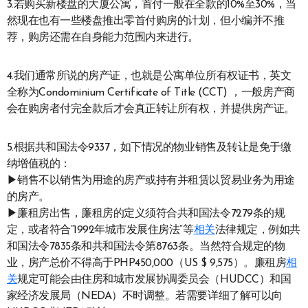
3.若购买新楼盘的大厦公寓，首付一般在全款的10%至30%，当
然现在也有一些楼盘推出零首付购房的计划，但小编并不推
荐，购房还需在自身能力范围内来进行。
4.我们通常所说的房产证，也就是公寓单位所有权证书，英文
全称为Condominium Certificate of Title (CCT) ，一般房产商
会在购房者付完全款后才会真正转让所有权，并提供房产证。
5.根据共和国法令9337，如下情况的物业销售及转让是免于缴
纳增值税的：
▶销售不以销售为用途的房产或持有并租赁以贸易业务为用途
的房产。
▶廉租房出售，廉租房的定义须符合共和国法令7279条的规
定，或者符合“1992年城市发展住房法”等
相关
法律规定，例如共
和国法令7835条和共和国法令第8763条。当然符合规定的物
业，房产总价不得高于PHP450,000（US $ 9,575）。廉租房
相
关
规定可能会由住房和城市发展协调委员会（HUDCC）和国
家经济发展局（NEDA）不时调整。若需要详细了解可以向