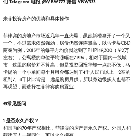
们 Telegram 电报 @VBW777 微信 VBW333
来菲投资房产的优势和具体操作
菲律宾的房地产市场近几年一直火爆，虽然新楼盘开了一个又
一个，不过需求依然强劲，房价仍然连连攀高，以马卡蒂CBD
商圈为例，2015年的每平方均价就达到了PHP149,300（￥2万
左右），公寓楼的单位平均涨幅在7.91%，相对于国内一线城
市，这里的房价并不算高，但是投资回报率却一点都不低，马
卡提的一个小单间每个月租金都达到了4千人民币以上，2室的
租到7、8千比比皆是，远超购房月供，所以身边很多人也都不
再观望，而选择在菲律宾购房置业。
❶
常见疑问
1.是否永久产权？
和国内的70年产权相比，菲律宾的房产是永久产权。外国人和
菲律宾人一视同仁，可以永久拥有。