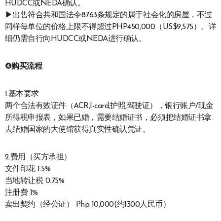
HUDCC或NEDA确认。
▶出售符合共和国法令8763条规定的属于社会化的房屋，不过
同样每单位的价格上限不得超过PHP450,000（US$9,575）。详
细仍需自行向HUDCC或NEDA进行确认。
❹
购买流程
1.基本要求
两个合法有效证件（ACR,I-card,护照,驾驶证），银行账户/现金
所得税申报表，如果已婚，需要结婚证书，必须把结婚证书拿
去结婚国家的大使馆获得真实性确认凭证。
2.费用（买方承担）
文件印花 1.5%
当地转让税 0.75%
注册费 1%
卖出契约（经公证） Php 10,000(约1300人民币）