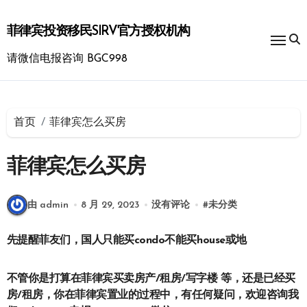
跳
转
菲律宾投资移民SIRV官方授权机构
到
内
请微信电报咨询 BGC998
容
首页
菲律宾怎么买房
菲律宾怎么买房
由 admin
8 月 29, 2023
没有评论
#
未分类
先提醒菲友们，国人只能买condo不能买house或地
​不管你是打算在菲律宾买卖房产/租房/写字楼 等，还是已经买
房/租房，你在菲律宾置业的过程中，有任何疑问，欢迎咨询我