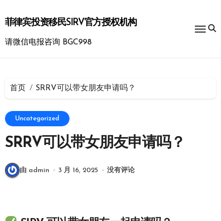
跳
转
菲律宾投资移民SIRV官方授权机构
到
内
请微信电报咨询 BGC998
容
首页
SRRV可以带女朋友申请吗？
Uncategorized
SRRV可以带女朋友申请吗？
由 admin
3 月 16, 2025
没有评论