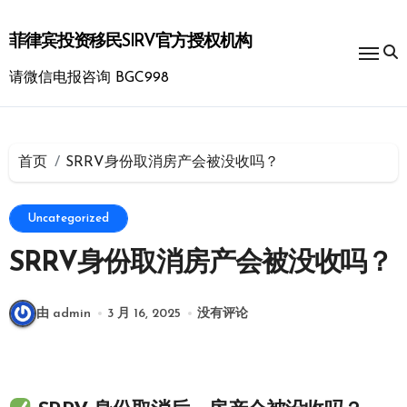
跳
转
菲律宾投资移民SIRV官方授权机构
到
内
请微信电报咨询 BGC998
容
首页
SRRV身份取消房产会被没收吗？
Uncategorized
SRRV身份取消房产会被没收吗？
由 admin
3 月 16, 2025
没有评论