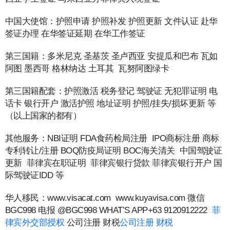
中国大使馆：护照申请 护照补发 护照更新 文件认证 赴华
签证办理 在华签证延期 在华工作签证
第三国籍：多米尼克 圣基茨 圣卢西亚 安提瓜和巴布 瓦如
阿图 墨西哥 格林纳达 土耳其 瓦努阿图绿卡
第三国籍配套：护照激活 税务登记 驾驶证 无犯罪证明 电
话卡 银行开户 激活护照 地址证明 护照/挂失/损坏更新 等
（以上国家的都有）
其他服务：NBI证明 FDA食药检局注册 IPO商标注册 商标
专利转让/注册 BOQ防疫局证明 BOC海关清关 中国驾驶证
更新 菲律宾在职证明 菲律宾银行贷款 菲律宾银行开户 国
际驾驶证IDD 等
华人移民：www.visacat.com www.kuyavisa.com 微信
BGC998 电报 @BGC998 WHAT’S APP+63 9120912222
菲
律宾外交部授权
公司注册 财税
公司注册 财税