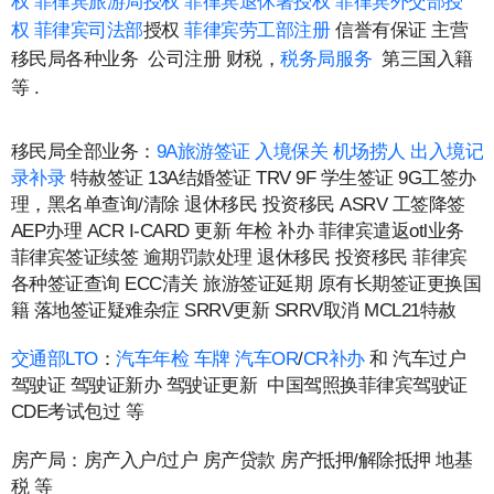
权
菲律宾旅游局授权
菲律宾退休署授权
菲律宾外交部授
权
菲律宾司法部
授权
菲律宾劳工部注册
信誉有保证 主营
移民局各种业务 公司注册 财税，
税务局服务
第三国入籍
等 .
移民局全部业务：
9A旅游签证
入境保关
机场捞人
出入境记
录补录
特赦签证 13A结婚签证 TRV 9F 学生签证 9G工签办
理，黑名单查询/清除 退休移民 投资移民 ASRV 工签降签
AEP办理 ACR I-CARD 更新 年检 补办 菲律宾遣返otl业务
菲律宾签证续签 逾期罚款处理 退休移民 投资移民 菲律宾
各种签证查询 ECC清关 旅游签证延期 原有长期签证更换国
籍 落地签证疑难杂症 SRRV更新 SRRV取消 MCL21特赦
交通部LTO
：
汽车年检
车牌
汽车OR
/
CR补办
和 汽车过户
驾驶证 驾驶证新办 驾驶证更新 中国驾照换菲律宾驾驶证
CDE考试包过 等
房产局：房产入户/过户 房产贷款 房产抵押/解除抵押 地基
税 等