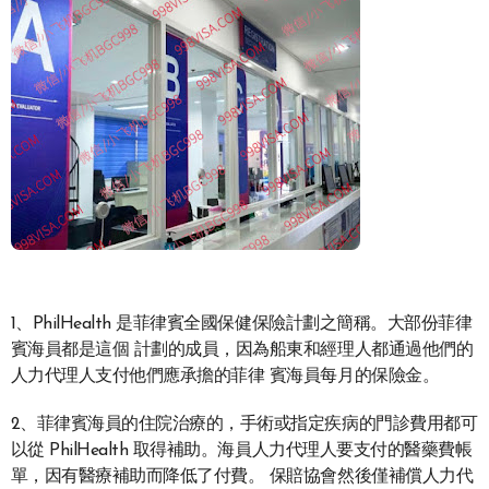
1、PhilHealth 是菲律賓全國保健保險計劃之簡稱。大部份菲律
賓海員都是這個 計劃的成員，因為船東和經理人都通過他們的
人力代理人支付他們應承擔的菲律 賓海員每月的保險金。
2、菲律賓海員的住院治療的，手術或指定疾病的門診費用都可
以從 PhilHealth 取得補助。海員人力代理人要支付的醫藥費帳
單，因有醫療補助而降低了付費。 保賠協會然後僅補償人力代