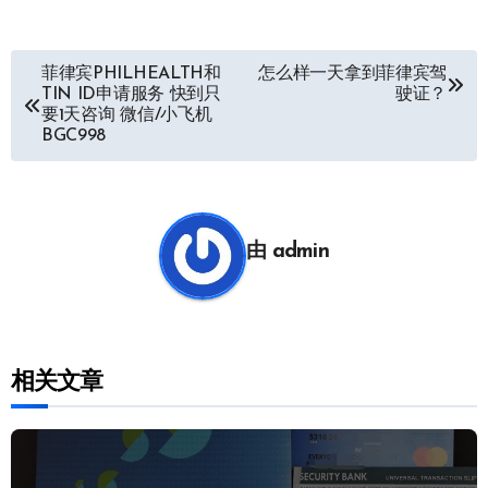
文
菲律宾PHILHEALTH和
怎么样一天拿到菲律宾驾
TIN ID申请服务 快到只
驶证？
章
要1天咨询 微信/小飞机
BGC998
导
航
由
admin
相关文章