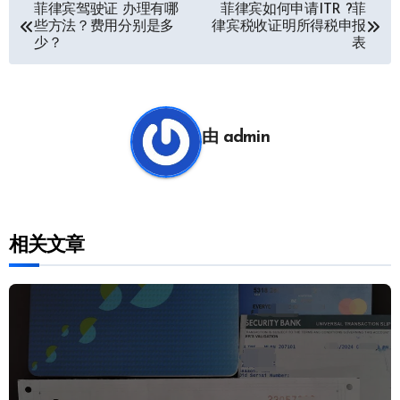
文
菲律宾驾驶证 办理有哪
菲律宾如何申请ITR ?菲
些方法？费用分别是多
律宾税收证明所得税申报
章
少？
表
导
航
由
admin
相关文章