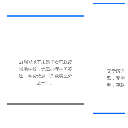
21周岁以下未婚子女可就读
当地学校，无需办理学习签
无学历语言要求，无移民
证，学费低廉（为欧美三分
监，无需
之一）。
明，存款