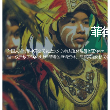
菲
外国人和前菲律宾公民发放永久的特别退休居留签证Special Resident Retirees Visa (SRRV) ，这是一种具有多次/无限期入境特权的特殊永居签证。2021年5月17日开始重新受
理，仅开放了50岁以上申请者的申请资格。菲律宾退休移民签