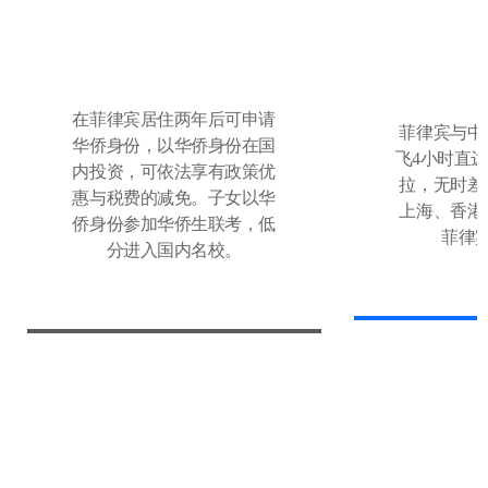
在菲律宾居住两年后可申请
菲律宾与中国距离近，北京
华侨身份，以华侨身份在国
飞4小时直
内投资，可依法享有政策优
拉，无时差
惠与税费的减免。子女以华
上海、香港
侨身份参加华侨生联考，低
菲律
分进入国内名校。