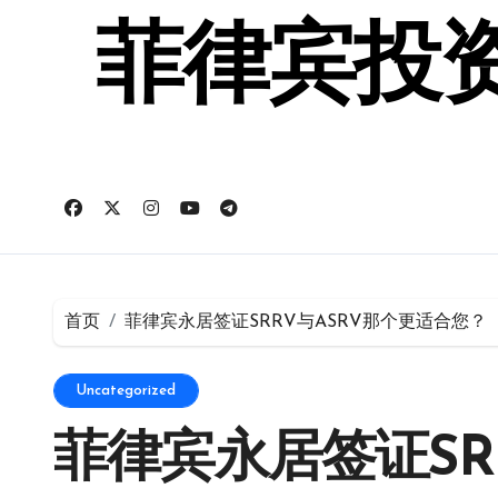
跳
转
菲律宾投资
到
内
容
首页
菲律宾永居签证SRRV与ASRV那个更适合您？
Uncategorized
菲律宾永居签证SR